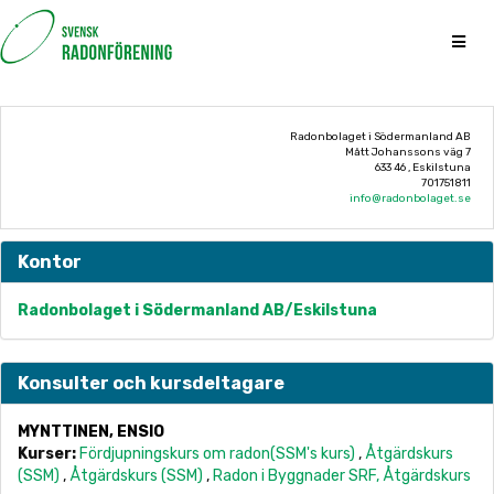
Radonbolaget i Södermanland AB
Mått Johanssons väg 7
633 46 , Eskilstuna
701751811
info@radonbolaget.se
Kontor
Radonbolaget i Södermanland AB/Eskilstuna
Konsulter och kursdeltagare
MYNTTINEN, ENSIO
Kurser:
Fördjupningskurs om radon(SSM's kurs)
,
Åtgärdskurs
(SSM)
,
Åtgärdskurs (SSM)
,
Radon i Byggnader SRF, Åtgärdskurs