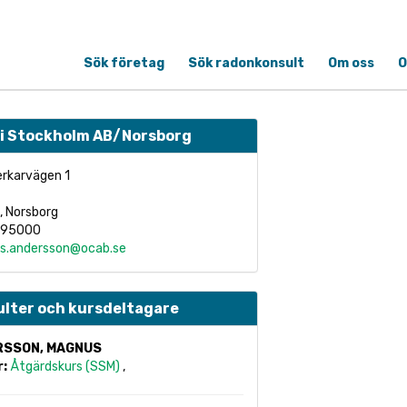
Sök företag
Sök radonkonsult
Om oss
O
 i Stockholm AB/Norsborg
rkarvägen 1
, Norsborg
695000
s.andersson@ocab.se
lter och kursdeltagare
RSSON, MAGNUS
r:
Åtgärdskurs (SSM)
,