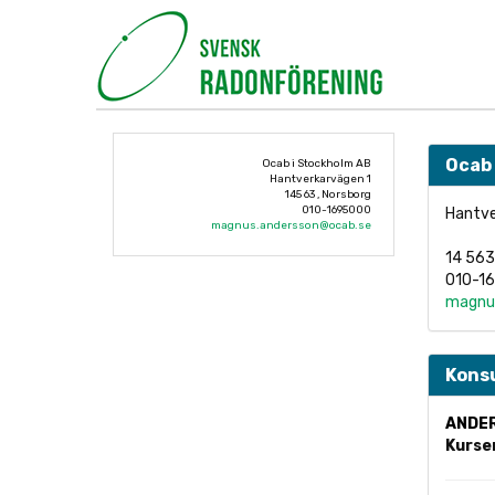
Ocab
Ocab i Stockholm AB
Hantverkarvägen 1
145 63 , Norsborg
010-1695000
Hantve
magnus.andersson@ocab.se
14 563
010-1
magnu
Konsu
ANDE
Kurse