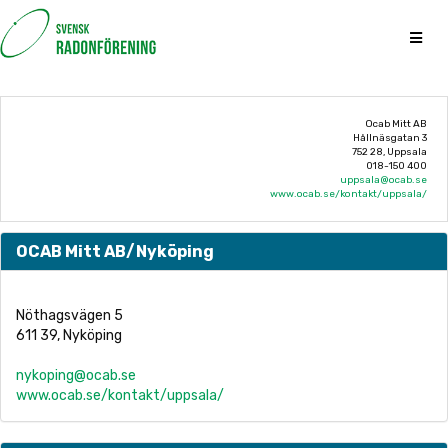
Ocab Mitt AB
Hållnäsgatan 3
752 28, Uppsala
018-150 400
uppsala@ocab.se
www.ocab.se/kontakt/uppsala/
OCAB Mitt AB/Nyköping
Nöthagsvägen 5
611 39, Nyköping
nykoping@ocab.se
www.ocab.se/kontakt/uppsala/