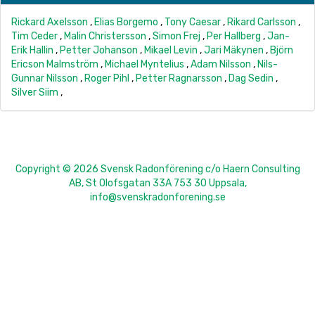
Rickard Axelsson
,
Elias Borgemo
,
Tony Caesar
,
Rikard Carlsson
,
Tim Ceder
,
Malin Christersson
,
Simon Frej
,
Per Hallberg
,
Jan-
Erik Hallin
,
Petter Johanson
,
Mikael Levin
,
Jari Mäkynen
,
Björn
Ericson Malmström
,
Michael Myntelius
,
Adam Nilsson
,
Nils-
Gunnar Nilsson
,
Roger Pihl
,
Petter Ragnarsson
,
Dag Sedin
,
Silver Siim
,
Copyright © 2026 Svensk Radonförening c/o Haern Consulting
AB, St Olofsgatan 33A 753 30 Uppsala,
info@svenskradonforening.se